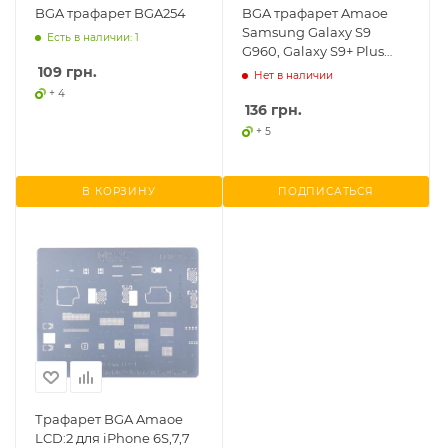
BGA трафарет BGA254
BGA трафарет Amaoe
Samsung Galaxy S9
Есть в наличии: 1
G960, Galaxy S9+ Plus
G965
109
грн.
Нет в наличии
+ 4
136
грн.
+ 5
В КОРЗИНУ
ПОДПИСАТЬСЯ
Трафарет BGA Amaoe
LCD:2 для iPhone 6S,7,7