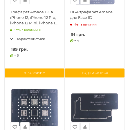
Трафарет Amaoe BGA
BGA трафарет Amaoe
iPhone 12, iPhone 12 Pro,
для Face ID
iPhone 12 Mini, iPhone 12
Нет в наличии
Pro Max, 0.12mm
Есть в наличии: 6
91
грн.
Характеристики
+ 4
189
грн.
+ 8
В КОРЗИНУ
ПОДПИСАТЬСЯ