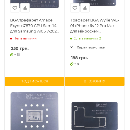
BGA трафарет Amaoe
Трафарет BGA Wylie WL-
Exynos7870 CPU Sam:14
01 iPhone 6s-12 Pro Max
для Samsung A105, A202,
для мікросхем
A305, A40s A407, A505,
керування сенсором
Нет в наличии
Есть в наличии: 2
A515, A530,
Характеристики
250
грн.
+ 10
188
грн.
+ 8
ПОДПИСАТЬСЯ
В КОРЗИНУ