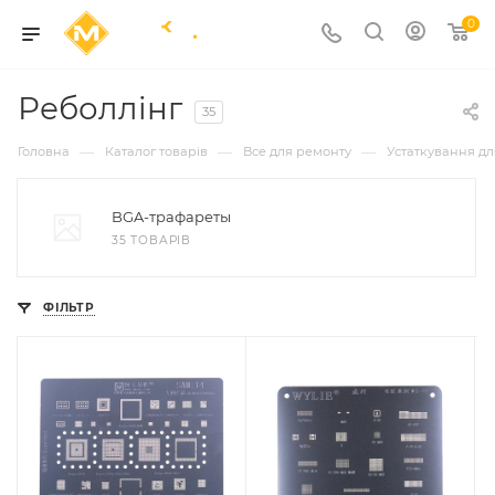
0
Реболлінг
35
—
—
—
Головна
Каталог товарів
Все для ремонту
Устаткування д
BGA-трафареты
35 ТОВАРІВ
ФІЛЬТР