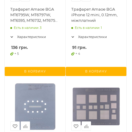
Трафарет Amaoe BGA
Трафарет Amaoe BGA
MT6795W, MT6797W,
iPhone 12 mini, 0.12mm,
MT6595, MT6732, MT6750,
міжплатний
0.12mm
Есть в наличии: 3
Есть в наличии: 1
Характеристики
Характеристики
136
грн.
91
грн.
+ 5
+ 4
В КОРЗИНУ
В КОРЗИНУ