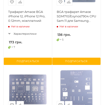
Трафарет Amaoe BGA
BGA трафарет Amaoe
iPhone 12, iPhone 12 Pro,
SDM710/Exynos7904 CPU
0.12mm, міжплатний
Sam:11 для Samsung
Galaxy A30 A305, J7 J720,
Нет в наличии
Нет в наличии
A40S A407
Характеристики
136
грн.
+ 5
173
грн.
+ 7
ПОДПИСАТЬСЯ
ПОДПИСАТЬСЯ