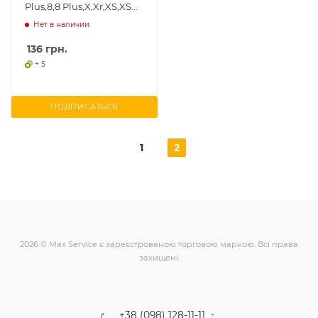
Plus,8,8 Plus,X,Xr,XS,XS
Max,11,11Pro,11Pro
Нет в наличии
Max,12,12 Pro
136
грн.
+ 5
ПОДПИСАТЬСЯ
1
2
2026 © Max Service є зареєстрованою торговою маркою. Всі права
захищені.
+38 (098) 128-11-11