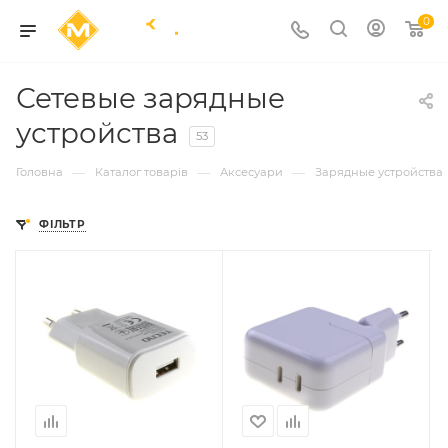
0
Сетевые зарядные
устройства
53
—
—
—
Головна
Каталог товарів
Аксесуари
Зарядные устройства
ФІЛЬТР