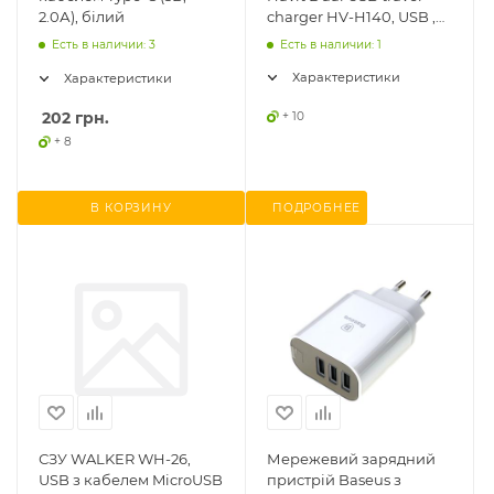
2.0А), білий
charger HV-H140, USB ,
2.4 А
Есть в наличии: 3
Есть в наличии: 1
Характеристики
Характеристики
202
грн.
+ 10
+ 8
В КОРЗИНУ
ПОДРОБНЕЕ
СЗУ WALKER WH-26,
Мережевий зарядний
USB з кабелем MicroUSB
пристрій Baseus з