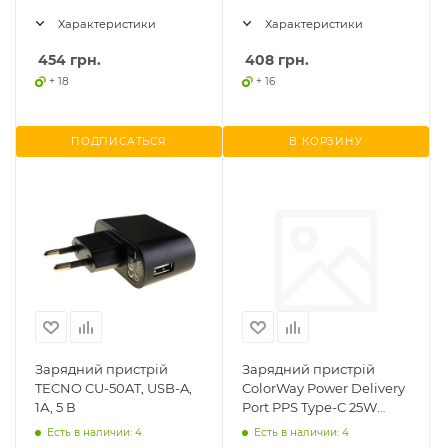
CHS026PD-BK)
Характеристики
Характеристики
454
грн.
408
грн.
+ 18
+ 16
ПОДПИСАТЬСЯ
В КОРЗИНУ
Зарядний пристрій
Зарядний пристрій
TECNO CU-50AT, USB-A,
ColorWay Power Delivery
1А, 5 В
Port PPS Type-C 25W
(CW-CH033PD-WT)
Есть в наличии: 4
Есть в наличии: 4