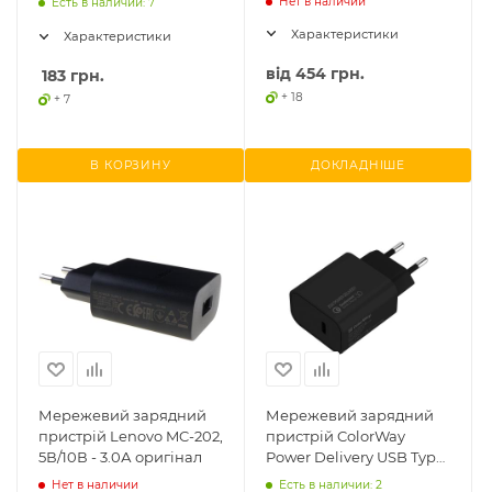
Нет в наличии
Есть в наличии: 7
Характеристики
Характеристики
від
454 грн.
183
грн.
+ 18
+ 7
В КОРЗИНУ
ДОКЛАДНІШЕ
Мережевий зарядний
Мережевий зарядний
пристрій Lenovo MC-202,
пристрій ColorWay
5В/10В - 3.0А оригінал
Power Delivery USB Type-
C 20W V2 чорний (CW-
Нет в наличии
Есть в наличии: 2