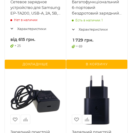
Сетевое зарядное
Багатофункціональний
устройство для Samsung
6-портовий
EP-TA200, USB-A, 2A, 5В,
бездротовий зарядний
9В, оригинал
пристрій RELIFE RL-
Нет в наличии
Есть в наличии: 1
304S Quick Charge, 5A,
Характеристики
Характеристики
45W
від
615 грн.
1 729
грн.
+ 25
+ 69
ДОКЛАДНІШЕ
В КОРЗИНУ
Зарядний пристрій
Зарядний пристрій