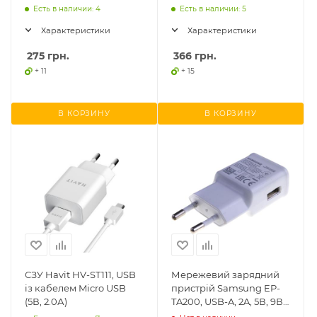
C 20W V2 чорний (CW-
charge
Есть в наличии: 4
Есть в наличии: 5
CHS026PD-BK)
Характеристики
Характеристики
275
грн.
366
грн.
+ 11
+ 15
В КОРЗИНУ
В КОРЗИНУ
СЗУ Havit HV-ST111, USB
Мережевий зарядний
із кабелем Micro USB
пристрій Samsung EP-
(5В, 2.0А)
TA200, USB-A, 2A, 5В, 9В,
оригінал, б/у