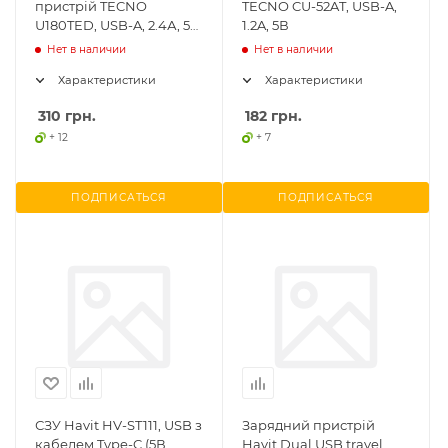
пристрій TECNO
TECNO CU-52AT, USB-A,
U180TED, USB-A, 2.4А, 5
1.2A, 5В
В, 7.5 В, 18 В, оригінал
Нет в наличии
Нет в наличии
Характеристики
Характеристики
310
грн.
182
грн.
+ 12
+ 7
ПОДПИСАТЬСЯ
ПОДПИСАТЬСЯ
СЗУ Havit HV-ST111, USB з
Зарядний пристрій
кабелем Type-C (5В,
Havit Dual USB travel