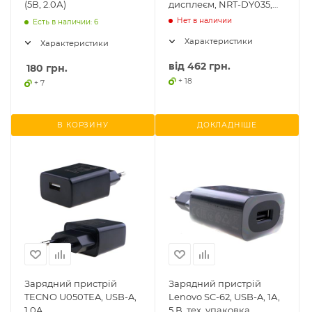
(5В, 2.0А)
дисплеєм, NRT-DY035,
USB 5V/1A, USB 5V/2.4A
Нет в наличии
Есть в наличии: 6
Характеристики
Характеристики
від
462 грн.
180
грн.
+ 18
+ 7
В КОРЗИНУ
ДОКЛАДНІШЕ
Зарядний пристрій
Зарядний пристрій
TECNO U050TEA, USB-A,
Lenovo SC-62, USB-A, 1А,
1.0A
5 В, тех. упаковка,