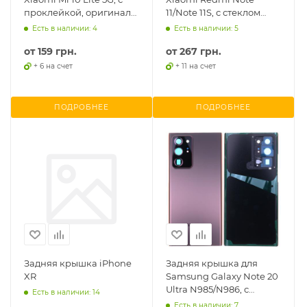
проклейкой, оригинал
11/Note 11S, с стеклом
PRC
камеры, оригинал
Есть в наличии: 4
Есть в наличии: 5
Китай
от
159 грн.
от
267 грн.
+ 6 на счет
+ 11 на счет
ПОДРОБНЕЕ
ПОДРОБНЕЕ
Задняя крышка iPhone
Задняя крышка для
XR
Samsung Galaxy Note 20
Ultra N985/N986, с
Есть в наличии: 14
стеклом камеры,
Есть в наличии: 7