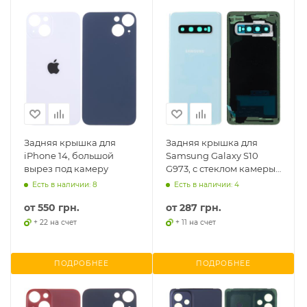
Задняя крышка для
Задняя крышка для
iPhone 14, большой
Samsung Galaxy S10
вырез под камеру
G973, с стеклом камеры,
оригинал PRC
Есть в наличии: 8
Есть в наличии: 4
от
550 грн.
от
287 грн.
+ 22 на счет
+ 11 на счет
ПОДРОБНЕЕ
ПОДРОБНЕЕ