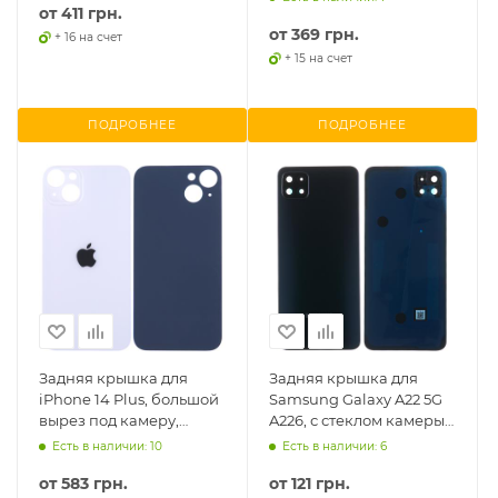
от
411 грн.
оригинал PRC
от
369 грн.
+ 16 на счет
+ 15 на счет
ПОДРОБНЕЕ
ПОДРОБНЕЕ
Задняя крышка для
Задняя крышка для
iPhone 14 Plus, большой
Samsung Galaxy A22 5G
вырез под камеру,
A226, с стеклом камеры,
оригинал
оригинал PRC
Есть в наличии: 10
Есть в наличии: 6
от
583 грн.
от
121 грн.