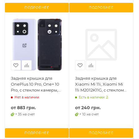
ПОДРОБНЕЕ
ПОДРОБНЕЕ
Задняя крышка для
Задняя крышка для
OnePlus 10 Pro, One+ 10
Xiaomi Mi 11i, Xiaomi Mi
Pro, с стеклом камеры,
11i M2012K11G, с стеклом
оригинал PRC
камеры, оригинал PRC
Нет в наличии
Есть в наличии: 2
от
883 грн.
от
240 грн.
+ 35 на счет
+ 10 на счет
ПОДРОБНЕЕ
ПОДРОБНЕЕ