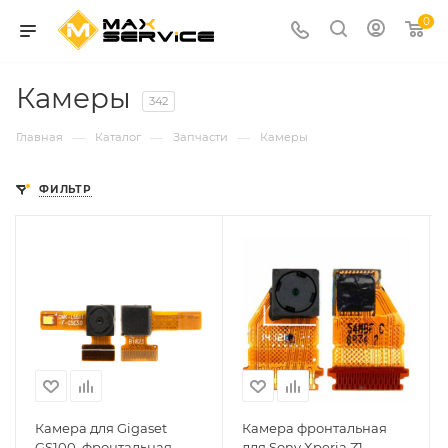
0
Камеры
342
—
—
—
Главная
Каталог
Запчасти
Камеры
ФИЛЬТР
Камера для Gigaset
Камера фронтальная
GS100, фронтальная
для Sony Xperia Z1