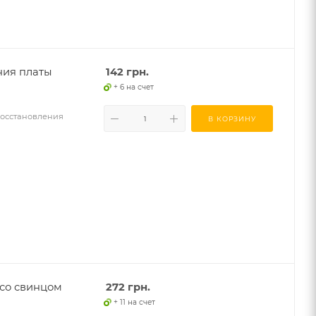
ния платы
142
грн.
+ 6 на счет
 восстановления
В КОРЗИНУ
 со свинцом
272
грн.
+ 11 на счет