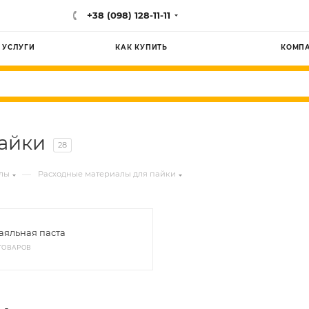
+38 (098) 128-11-11
УСЛУГИ
КАК КУПИТЬ
КОМП
айки
28
—
лы
Расходные материалы для пайки
аяльная паста
ТОВАРОВ