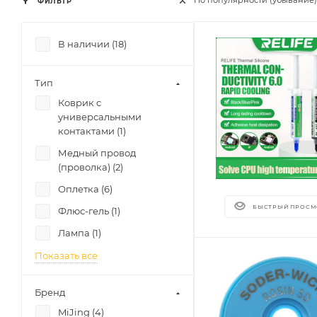
По популярности (убывание)
ФИЛЬТР
В наличии (
18
)
Тип
Коврик с
универсальными
контактами (
1
)
Медный провод
(проволка) (
2
)
Оплетка (
6
)
БЫСТРЫЙ ПРОСМ
Флюс-гель (
1
)
Лампа (
1
)
Показать все
Бренд
MiJing (
4
)