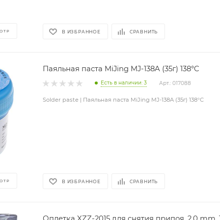
ОТР
В ИЗБРАННОЕ
СРАВНИТЬ
Паяльная паста MiJing MJ-138A (35г) 138°C
Есть в наличии: 3
Арт.: 017088
Solder paste | Паяльная паста MiJing MJ-138A (35г) 138°C
ОТР
В ИЗБРАННОЕ
СРАВНИТЬ
Оплетка XZZ-2015 для снятия припоя, 2.0 mm, 1