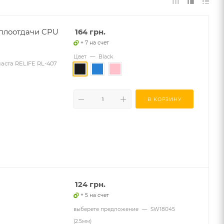
еплоотдачи CPU
164
грн.
+ 7 на счет
Цвет
—
Black
паста RELIFE RL-407
В КОРЗИНУ
124
грн.
+ 5 на счет
выберете предложение
—
SW18045
(2.5мм)