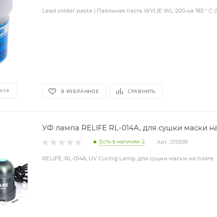
Lead solder paste | Паяльная паста WYLIE WL-200 на 183 ° C 
ОТР
В ИЗБРАННОЕ
СРАВНИТЬ
УФ лампа RELIFE RL-014A, для сушки маски н
Есть в наличии: 2
Арт.: 015899
RELIFE, RL-014A, UV Curing Lamp, для сушки маски на плате