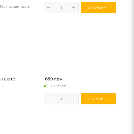
(50g), со свинцом
В КОРЗИНУ
а плате
659
грн.
+ 26 на счет
В КОРЗИНУ