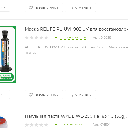
ОТР
В ИЗБРАННОЕ
СРАВНИТЬ
Маска RELIFE RL-UVH902 UV для восстановле
Есть в наличии: 4
Арт.: 015898
RELIFE, RL-UVH902, UV Transparent Curing Solder Mask, для
платы,
ОТР
В ИЗБРАННОЕ
СРАВНИТЬ
Паяльная паста WYLIE WL-200 на 183 ° C (50g),
Есть в наличии: 3
Арт.: 016594