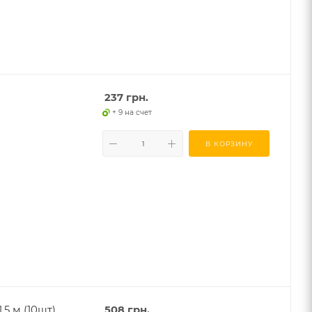
237
грн.
+ 9 на счет
В КОРЗИНУ
.5 м (10шт)
508
грн.