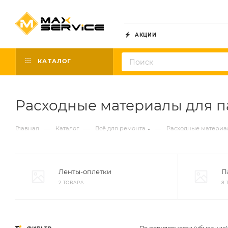
АКЦИИ
КАТАЛОГ
Расходные материалы для п
—
—
—
Главная
Каталог
Всё для ремонта
Расходные материа
Ленты-оплетки
П
2 ТОВАРА
8 