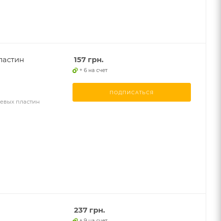
ластин
157
грн.
+ 6 на счет
ПОДПИСАТЬСЯ
левых пластин
237
грн.
+ 9 на счет