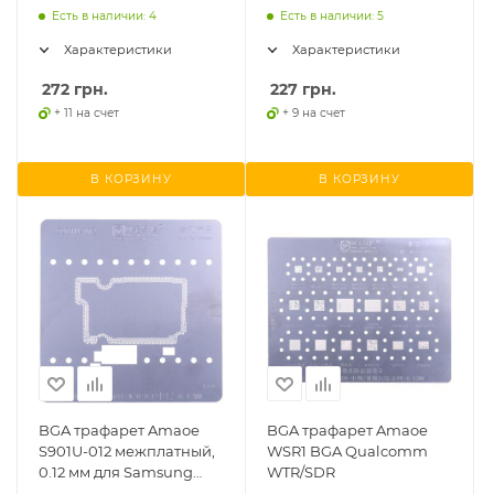
Есть в наличии: 4
Есть в наличии: 5
Характеристики
Характеристики
272
грн.
227
грн.
+ 11 на счет
+ 9 на счет
В КОРЗИНУ
В КОРЗИНУ
BGA трафарет Amaoe
BGA трафарет Amaoe
S901U-012 межплатный,
WSR1 BGA Qualcomm
0.12 мм для Samsung
WTR/SDR
Galaxy S22/S22 5G