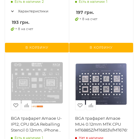
Есть в наличии: 2
Есть в наличии: 1
S901/S901B
Характеристики
197
грн.
+ 8 на счет
193
грн.
+ 8 на счет
В КОРЗИНУ
В КОРЗИНУ
BGA трафарет Amaoe U-
BGA трафарет Amaoe
IP12, CPU BGA Reballing
MU4 0.12mm MTK CPU
Stencil 0.12mm, iPhone
MT6885Z/MT6853V/MT6769V/MT
16 series для реболлинга
Есть в наличии: 1
Нет в наличии