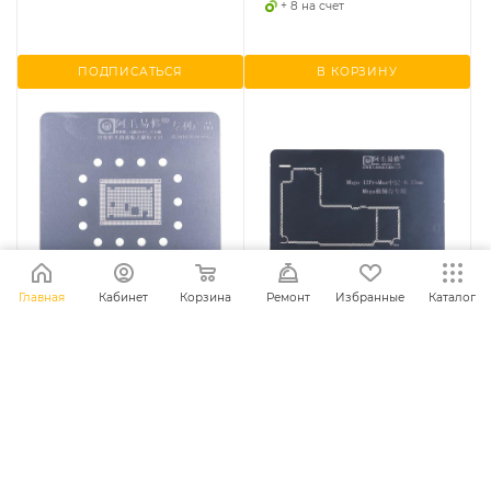
+ 8 на счет
ПОДПИСАТЬСЯ
В КОРЗИНУ
Главная
Кабинет
Корзина
Ремонт
Избранные
Каталог
BGA трафарет iPhone 13-
Трафарет Amaoe BGA
13 Pro Max-A15
iPhone 12 Pro Max,
0.12mm, межплатный
Есть в наличии: 3
Есть в наличии: 2
Характеристики
Характеристики
409
грн.
188
грн.
+ 16 на счет
+ 8 на счет