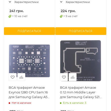
Характеристики
Характеристики
241
грн.
224
грн.
+ 10 на счет
+ 9 на счет
ПОДПИСАТЬСЯ
ПОДПИСАТЬСЯ
BGA трафарет Amaoe
BGA трафарет Amaoe
Exynos 1280 CPU Sam:16
0.12 mm Middle Layer
для Samsung Galaxy A53
для Samsung Galaxy S21
A536, Galaxy A53, (0.12
Ultra G998/G998U,
Нет в наличии
Есть в наличии: 3
mm)
(средняя часть)