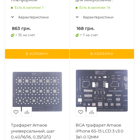
тачскрина
Есть в наличии: 1
Есть в наличии: 14
Характеристики
Характеристики
863
грн.
168
грн.
+ 35 на счет
+ 7 на счет
В КОРЗИНУ
В КОРЗИНУ
Трафарет Amaoe
BGA трафарет Amaoe
универсальный, шаг
iPhone 6S-15 LCD:3 v3.0
0,40/16/16, 0,35/12/12
3в1-0.12MM