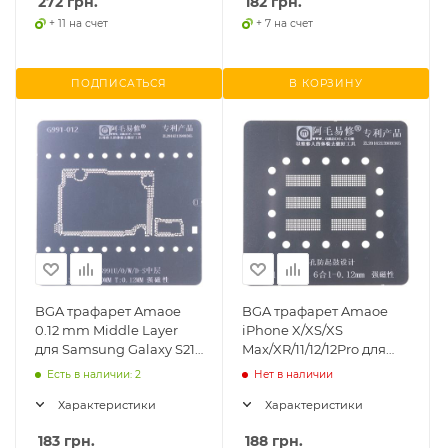
272
грн.
182
грн.
+ 11 на счет
+ 7 на счет
ПОДПИСАТЬСЯ
В КОРЗИНУ
BGA трафарет Amaoe
BGA трафарет Amaoe
0.12 mm Middle Layer
iPhone X/XS/XS
для Samsung Galaxy S21
Max/XR/11/12/12Pro для
G991/Galaxy S21 5G,
микросхемы тачскрина
Есть в наличии: 2
Нет в наличии
(средняя часть)
Характеристики
Характеристики
183
грн.
188
грн.