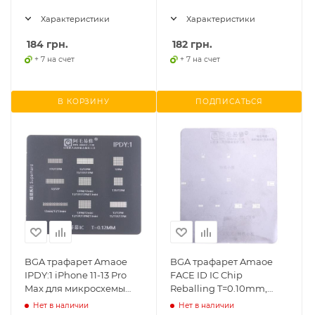
Характеристики
Характеристики
184
грн.
182
грн.
+ 7 на счет
+ 7 на счет
В КОРЗИНУ
ПОДПИСАТЬСЯ
BGA трафарет Amaoe
BGA трафарет Amaoe
IPDY:1 iPhone 11-13 Pro
FACE ID IC Chip
Max для микросхемы
Reballing T=0.10mm,
тачскрина
iPhone 12, iPhone X-11
Нет в наличии
Нет в наличии