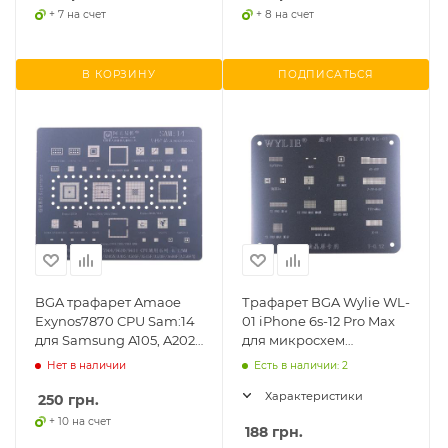
+ 7 на счет
+ 8 на счет
В КОРЗИНУ
ПОДПИСАТЬСЯ
BGA трафарет Amaoe
Трафарет BGA Wylie WL-
Exynos7870 CPU Sam:14
01 iPhone 6s-12 Pro Max
для Samsung A105, A202,
для микросхем
A305, A40s A407, A505,
управления сенсором
Нет в наличии
Есть в наличии: 2
A515, A530,
Характеристики
250
грн.
+ 10 на счет
188
грн.