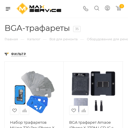
0
BGA-трафареты
35
—
—
—
Главная
Каталог
Всё для ремонта
Оборудование для рем
ФИЛЬТР
Набор трафаретов
BGA трафарет Amaoe
Mijing Z20 Pro iPhone X-
iPhone X-17PM LCD IC с