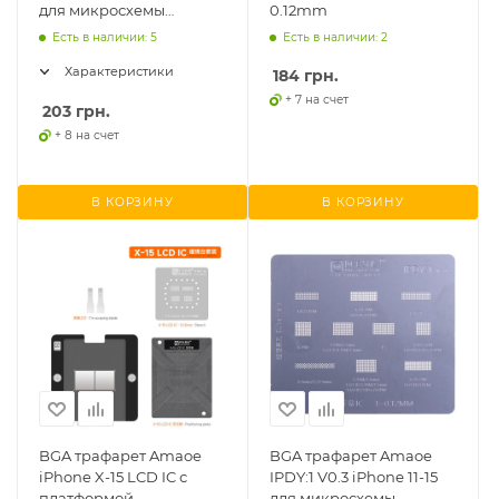
для микросхемы
0.12mm
тачскрина и контролера
Есть в наличии: 5
Есть в наличии: 2
питания дисплея
Характеристики
184
грн.
+ 7 на счет
203
грн.
+ 8 на счет
В КОРЗИНУ
В КОРЗИНУ
BGA трафарет Amaoe
BGA трафарет Amaoe
iPhone X-15 LCD IC с
IPDY:1 V0.3 iPhone 11-15
платформой
для микросхемы