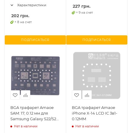
Характеристики
227
грн.
+ 9 на счет
202
грн.
+ 8 на счет
ПОДПИСАТЬСЯ
ПОДПИСАТЬСЯ
BGA трафарет Amaoe
BGA трафарет Amaoe
SAM: 17, 0.12 мм для
iPhone X-14 LCD IC 3в1-
Samsung Galaxy S22/S22
0.12MM
5G S901/S901B
Нет в наличии
Нет в наличии