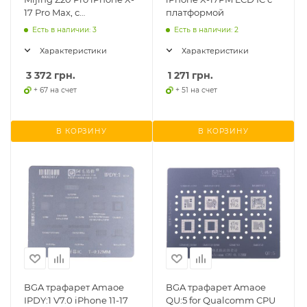
17 Pro Max, с
платформой
платформой
Есть в наличии: 3
Есть в наличии: 2
Характеристики
Характеристики
3 372
грн.
1 271
грн.
+ 67 на счет
+ 51 на счет
В КОРЗИНУ
В КОРЗИНУ
BGA трафарет Amaoe
BGA трафарет Amaoe
IPDY:1 V7.0 iPhone 11-17
QU:5 for Qualcomm CPU