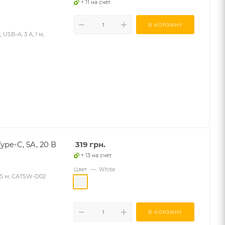
+ 11 на счет
В КОРЗИНУ
USB-A, 3 А, 1 м,
ype-C, 5A, 20 В
319
грн.
+ 13 на счет
Цвет
—
White
1.5 м, CATSW-D02
В КОРЗИНУ