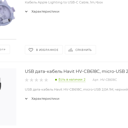
Кабель Apple Lighting to USB-C Cable, 1m,+box
Характеристики
ОТР
В ИЗБРАННОЕ
СРАВНИТЬ
USB дата-кабель Havit HV-CB618C, micro-USB 2
Есть в наличии: 2
Арт.: HV-CB618C
USB дата-кабель Havit HV-CB618C, micro-USB 2,0А 1М, черний
Характеристики