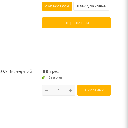
с упаковкой
в тех. упаковке
ПОДПИСАТЬСЯ
,0А 1М, черний
86
грн.
+ 3 на счет
В КОРЗИНУ