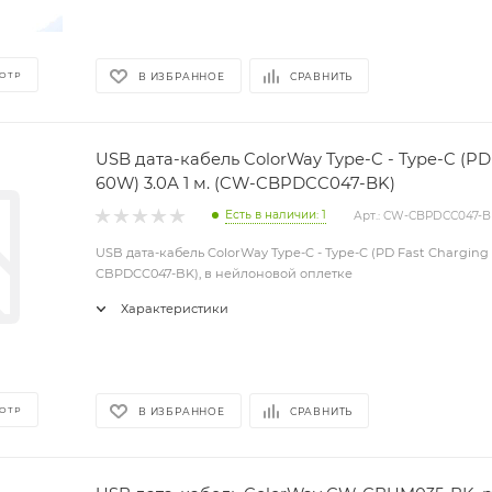
ОТР
В ИЗБРАННОЕ
СРАВНИТЬ
USB дата-кабель ColorWay Type-C - Type-C (PD
60W) 3.0А 1 м. (CW-CBPDCC047-BK)
Есть в наличии: 1
Арт.: CW-CBPDCC047-B
USB дата-кабель ColorWay Type-C - Type-C (PD Fast Charging 
CBPDCC047-BK), в нейлоновой оплетке
Характеристики
ОТР
В ИЗБРАННОЕ
СРАВНИТЬ