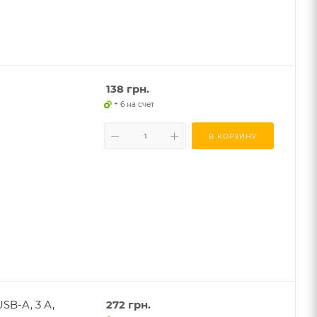
138
грн.
+ 6 на счет
В КОРЗИНУ
SB-A, 3 А,
272
грн.