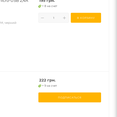
icro-USB 2,4А
195
грн.
+ 8 на счет
В КОРЗИНУ
1М, черний
222
грн.
+ 9 на счет
ПОДПИСАТЬСЯ