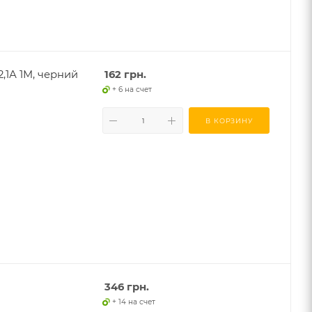
,1А 1М, черний
162
грн.
+ 6 на счет
В КОРЗИНУ
346
грн.
+ 14 на счет