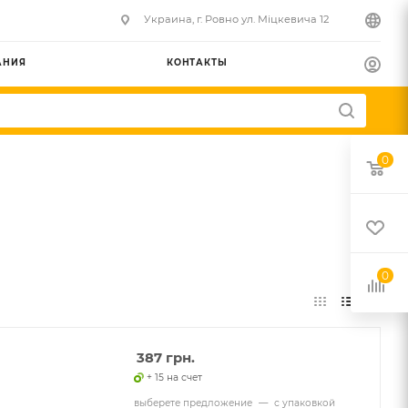
Украина, г. Ровно ул. Міцкевича 12
АНИЯ
КОНТАКТЫ
0
0
387
грн.
+ 15 на счет
выберете предложение
—
с упаковкой